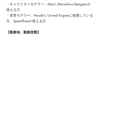
・キャラクターモデラー：Marii, Marvelous Designerが
使える方
・背景モデラー：Houdini, Unreal Engineに精通している
方、SpeedTreeが使える方
【勤務地・勤務形態】
・本社（東京都港区）
・出社とご自宅でのリモートワークを併用し、業務状況
に応じて柔軟に対応可能
※リモートワークの際のご自宅の作業環境（有線イン
ターネット回線・PC等）はご自身でご用意いただきます
・通勤圏外からのフルリモート勤務は応相談
応募フォームはこちら
採用に関するお問い合わせ