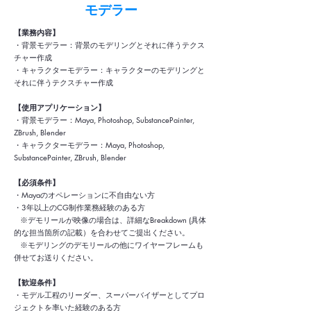
モデラー
【業務内容】
・背景モデラー：背景のモデリングとそれに伴うテクス
チャー作成
・キャラクターモデラー：キャラクターのモデリングと
それに伴うテクスチャー作成
【使用アプリケーション】
・背景モデラー：Maya, Photoshop, SubstancePainter,
ZBrush, Blender
・キャラクターモデラー：Maya, Photoshop,
SubstancePainter, ZBrush, Blender
【必須条件】
・Mayaのオペレーションに不自由ない方
・3年以上のCG制作業務経験のある方
※デモリールが映像の場合は、詳細なBreakdown (具体
的な担当箇所の記載）を合わせてご提出ください。
※モデリングのデモリールの他にワイヤーフレームも
併せてお送りください。
【歓迎条件】
・モデル工程のリーダー、スーパーバイザーとしてプロ
ジェクトを率いた経験のある方