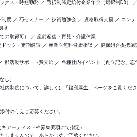
レックス・時短勤務 ／ 選択制確定給付企業年金（選択制DB） ／
度 ／ 巧セミナー ／ 技術勉強会 ／ 資格取得支援 ／ コン
ジ制度
での取得可） ／ 産前産後・育児・介護休業
ドック・定期健診 ／ 産業医無料健康相談 ／ 健保組合提携施
／ 部活動サポート費支給 ／ 各種社内イベント（創立記念、
更なし）
社内制度について、詳しくは「
福利厚生
」ページをご覧くださ
添付のうえご応募ください。
（各アーティスト枠募集要項にて指定）
たしませんので、あらかじめご了承ください。