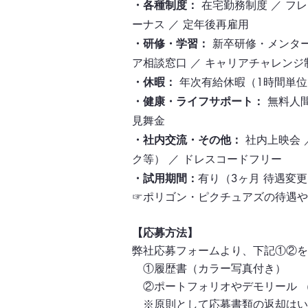
・各種制度：
在宅勤務制度 ／ フ
ーナス ／ 定年後再雇用
・研修・学習：
新卒研修・メンター制
ア相談窓口 ／ キャリアチャレン
・休暇：
年次有給休暇（1時間単位
・健康・ライフサポート：
無料人間
見舞金
・社内交流・その他：
社内上映会 
ク等） ／ ドレスコードフリー
・試用期間：
有り（3ヶ月 待遇変
☞ポリゴン・ピクチュアズの待遇や
【応募方法】
弊社応募フォームより、下記①②を
①履歴書（カラー写真付き）
②ポートフォリオやデモリール 
※原則として応募書類の返却はい