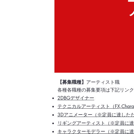
【募集職種】
アーティスト職
各種
​各職種の募集要項は下記リン
2DBGデザイナー​
テクニカルアーティスト（FX,Charact
3Dアニメーター
（※定員に達した
リギングアーティスト
（※定員に達
キャラクターモデラー（※定員に達