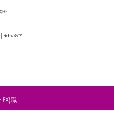
式HP
会社の数字
FX)職